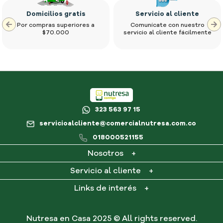
Domicilios gratis
Servicio al cliente
Por compras superiores a
Comunícate con nuestro
$70.000
servicio al cliente fácilmente
323 563 97 15
servicioalcliente@comercialnutresa.com.co
018000521155
Nosotros
+
¿Qué es Nutresa en casa?
Servicio al cliente
+
Contacto
Mi cuenta
Links de interés
+
Consultar PQR
Mis pedidos
Preguntas frecuentes
Términos y condiciones
Nutresa en Casa 2025 © All rights reserved.