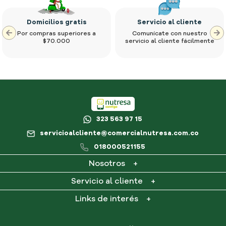
Domicilios gratis
Servicio al cliente
Por compras superiores a
Comunícate con nuestro
$70.000
servicio al cliente fácilmente
323 563 97 15
servicioalcliente@comercialnutresa.com.co
018000521155
Nosotros
+
¿Qué es Nutresa en casa?
Servicio al cliente
+
Contacto
Mi cuenta
Links de interés
+
Consultar PQR
Mis pedidos
Preguntas frecuentes