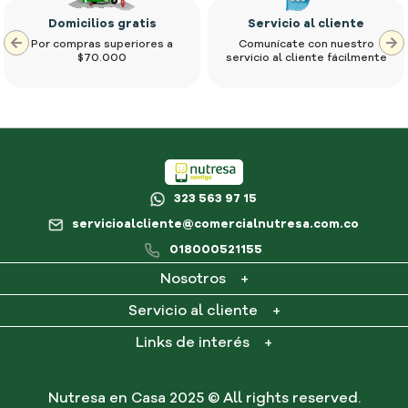
Domicilios gratis
Servicio al cliente
Por compras superiores a
Comunícate con nuestro
$70.000
servicio al cliente fácilmente
323 563 97 15
servicioalcliente@comercialnutresa.com.co
018000521155
Nosotros
+
¿Qué es Nutresa en casa?
Servicio al cliente
+
Contacto
Mi cuenta
Links de interés
+
Consultar PQR
Mis pedidos
Preguntas frecuentes
Términos y condiciones
Nutresa en Casa 2025 © All rights reserved.