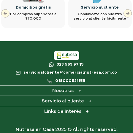
Domicilios gratis
Servicio al cliente
Por compras superiores a
Comunícate con nuestro
$70.000
servicio al cliente fácilmente
323 563 97 15
servicioalcliente@comercialnutresa.com.co
018000521155
Nosotros
+
¿Qué es Nutresa en casa?
Servicio al cliente
+
Contacto
Mi cuenta
Links de interés
+
Consultar PQR
Mis pedidos
Preguntas frecuentes
Términos y condiciones
Nutresa en Casa 2025 © All rights reserved.