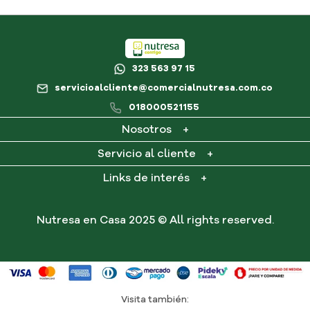
323 563 97 15
servicioalcliente@comercialnutresa.com.co
018000521155
Nosotros
+
¿Qué es Nutresa en casa?
Servicio al cliente
+
Contacto
Mi cuenta
Links de interés
+
Consultar PQR
Mis pedidos
Preguntas frecuentes
Términos y condiciones
Nutresa en Casa 2025 © All rights reserved.
Política de tratamiento de datos personales
Autorización de tratamiento de datos personales
Visita también: