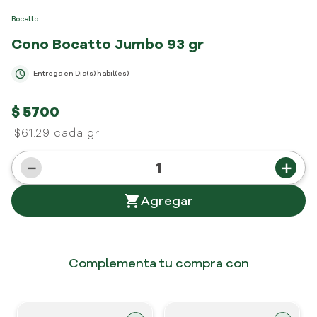
Bocatto
Cono Bocatto Jumbo
93 gr
Entrega en
Día(s) hábil(es)
$
5700
$61.29 cada gr
－
＋
Complementa tu compra con