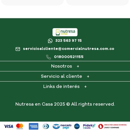
Correo electrónico
323 563 97 15
servicioalcliente@comercialnutresa.com.co
Escribir comentario
018000521155
Nosotros
+
¿Qué es Nutresa en casa?
Servicio al cliente
+
Contacto
Mi cuenta
Links de interés
+
Consultar PQR
Mis pedidos
Preguntas frecuentes
Términos y condiciones
Nutresa en Casa 2025 © All rights reserved.
ENVIAR COMENTARIO
Política de tratamiento de datos personales
Autorización de tratamiento de datos personales