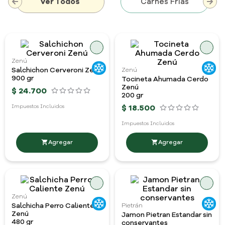
Ver Todos
Carnes Frias
Zenú
Salchichon Cerveroni Zenú
Zenú
900 gr
Tocineta Ahumada Cerdo
Zenú
$
24
.
700
200 gr
$
18
.
500
Impuestos Incluidos
Impuestos Incluidos
Zenú
Salchicha Perro Caliente
Pietrán
Zenú
Jamon Pietran Estandar sin
480 gr
conservantes