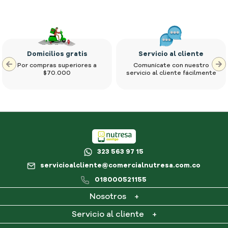
Domicilios gratis
Servicio al cliente
Por compras superiores a
Comunícate con nuestro
$70.000
servicio al cliente fácilmente
323 563 97 15
servicioalcliente@comercialnutresa.com.co
018000521155
Nosotros
+
¿Qué es Nutresa en casa?
Servicio al cliente
+
Contacto
Mi cuenta