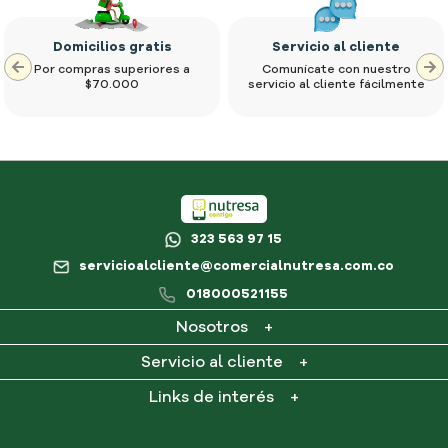
Domicilios gratis
Servicio al cliente
Por compras superiores a
Comunícate con nuestro
$70.000
servicio al cliente fácilmente
323 563 97 15
servicioalcliente@comercialnutresa.com.co
018000521155
Nosotros
+
¿Qué es Nutresa en casa?
Servicio al cliente
+
Contacto
Mi cuenta
Links de interés
+
Consultar PQR
Mis pedidos
Preguntas frecuentes