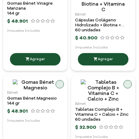
Gomas Bénet Vinagre
Manzana
144 gr
Bénet
Cápsulas Colágeno
$
48
.
901
Hidrolizado + Biotina +
Vitamina C
60 unidades
Impuestos Incluidos
$
40
.
900
Impuestos Incluidos
Bénet
Gomas Bénet Magnesio
144 gr
Bénet
Tabletas Complejo B +
$
48
.
901
Vitamina C + Calcio + Zinc
60 unidades
Impuestos Incluidos
$
32
.
900
Impuestos Incluidos