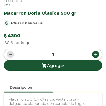
Doria
Macarron Doria Clasica
500 gr
Entrega en
Día(s) hábil(es)
$
4300
$8.6 cada gr
－
＋
Descripción
Macarron DORIA Clasica. Pasta corta y
delgadita, elaborada con sémola de trigos