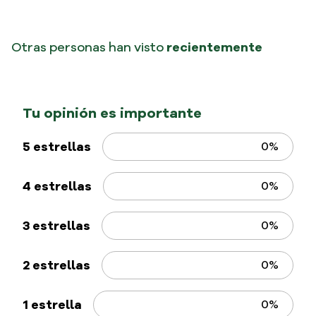
Otras personas han visto
recientemente
Monticello
Monticello
Spaghetti N°5 Monticello
Penne Rigate Monticello
1000 gr
500 gr
$
13
.
500
$
7900
Impuestos Incluidos
Impuestos Incluidos