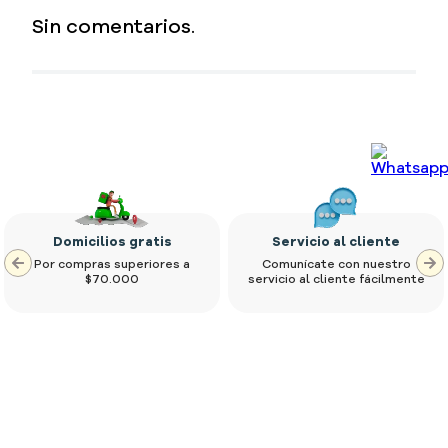
Otras personas han visto
recientemente
Palomitas
Palomitas Mix Caramelo
Queso
Kaseritas Kettle Sal
58 gr
Marina
115 gr
$
2150
$
7800
Impuestos Incluidos
Impuestos Incluidos