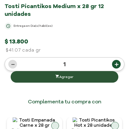
Tosti Picantikos Medium x 28 gr
12
unidades
Entrega en
Día(s) hábil(es)
$
13
.
800
$41.07 cada gr
－
＋
Complementa tu compra con