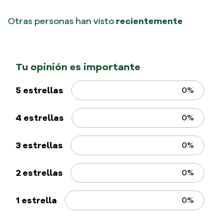
Pasabocas de maíz sabor picante con textura
crujiente perfecta, mientras que el auténtico
picante los hace simplemente irresistibles.
Tambien te podría
interesar
Tosti
Tosti Nachos BBQ
160 gr
Rizadas Surtidas x 25 gr
12 unidades
$
5400
$
21
.
500
Impuestos Incluidos
Impuestos Incluidos