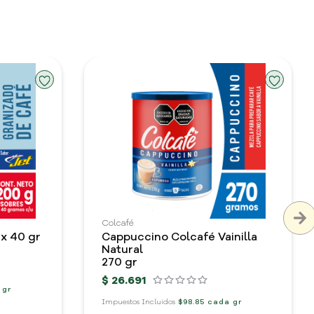
Colcafé
Granizado Colcafé Jet x 40 gr
Cappuccino Colcafé Vainilla
Natural
270 gr
$
26
.
691
 gr
Impuestos Incluidos
$98.85 cada gr