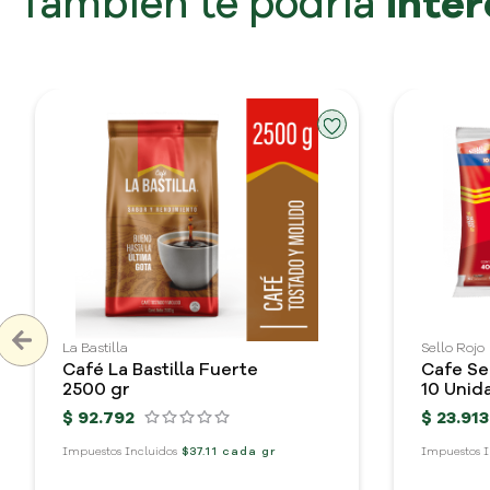
Tambien te podría
inter
La Bastilla
Sello Rojo
Café La Bastilla Fuerte
Cafe Se
2500 gr
10 Unid
$
92
.
792
$
23
.
913
Impuestos Incluidos
$37.11 cada gr
Impuestos I