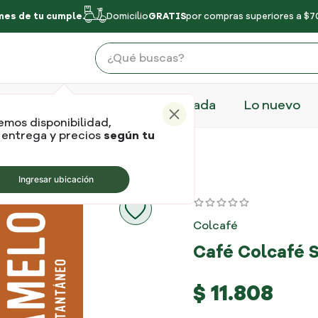
tu cumple.
Domicilio
GRATIS
por compras superiores a $70.000 |
¿Qué buscas?
ÉRMINOS MÁS BUSCADOS
Recomendados de temporada
Lo nuevo
dubai
emos disponibilidad,
 entrega y precios
según tu
cafe
abor Caramelo
chocolate
Ingresar ubicación
galletas
yupi
Colcafé
chocolatina
Café Colcafé 
capsulas
mani
$
11
.
808
cafe sello rojo