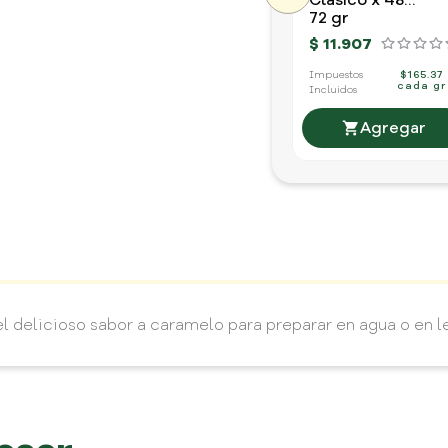
Clasico x 48
unidades
72 gr
$
11
.
907
Impuestos
$165.37
cada gr
Incluidos
l delicioso sabor a caramelo para preparar en agua o en l