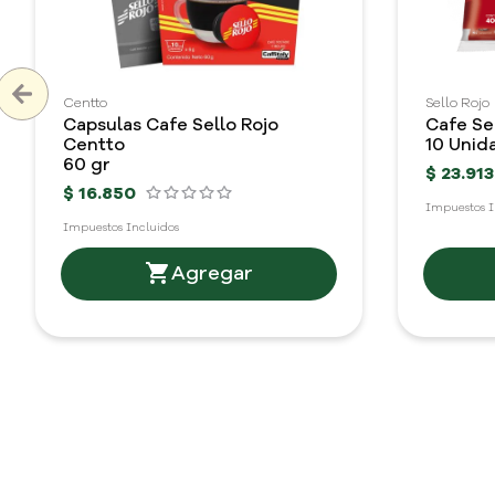
Centto
Sello Rojo
Capsulas Cafe Sello Rojo
Cafe Se
Centto
10 Unid
60 gr
$
23
.
913
$
16
.
850
Impuestos I
Impuestos Incluidos