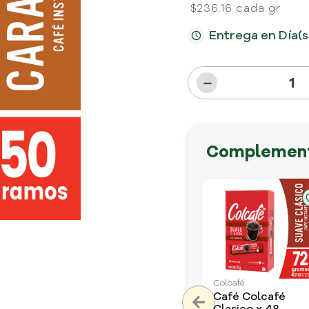
$236.16 cada gr
especial aguila
Entrega en
Día(s
－
Complement
Colcafé
fé
Café Colcafé
Clásico
50 gr
$
11
.
500
$1126.44
Impuestos
$230
cada gr
cada gr
Incluidos
Colcafé
Café Colcafé