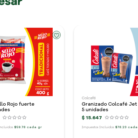
esar
Colcafé
llo Rojo fuerte
ades
5 unidades
$
15
.
647
ncluidos
$59.78 cada gr
Impuestos Incluidos
$78.23 cada