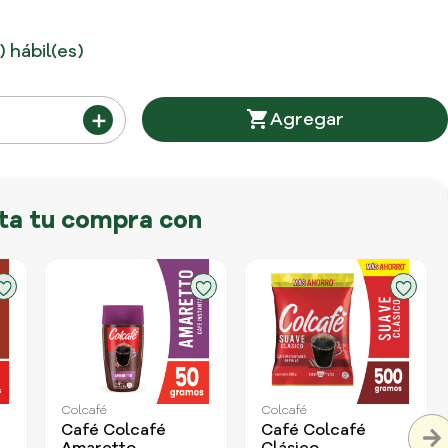
) hábil(es)
＋
a tu compra con
Colcafé
Colcafé
Café Colcafé
Café Colcafé