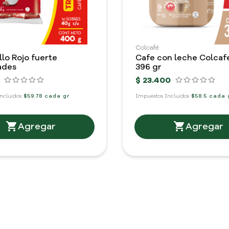
Colcafé
llo Rojo fuerte
Cafe con leche Colcaf
ades
396 gr
$
23
.
400
ncluidos
$59.78 cada gr
Impuestos Incluidos
$58.5 cada 