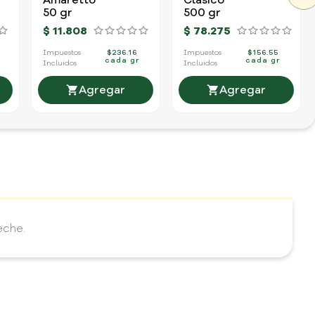
Amaretto
Clásico
50 gr
500 gr
$
11
.
808
$
78
.
275
Impuestos
$236.16
Impuestos
$156.55
cada gr
cada gr
Incluidos
Incluidos
eche.