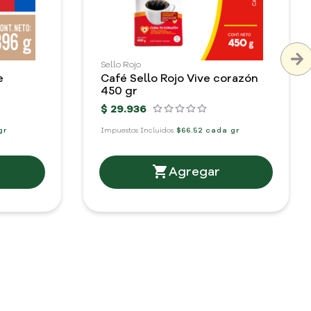
Sello Rojo
e
Café Sello Rojo Vive corazón
450 gr
$
29
.
936
gr
Impuestos Incluidos
$66.52 cada gr