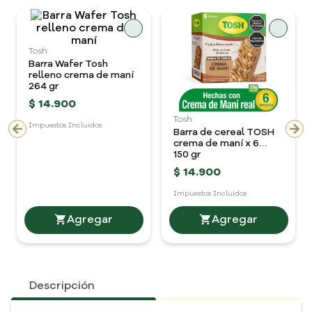
Tosh
Barra Wafer Tosh
relleno crema de maní
264 gr
$
14
.
900
Tosh
Impuestos Incluidos
Barra de cereal TOSH
$56.43 cada gr
crema de maní x 6
unidades
150 gr
$
14
.
900
Impuestos Incluidos
$99.33 cada gr
Descripción