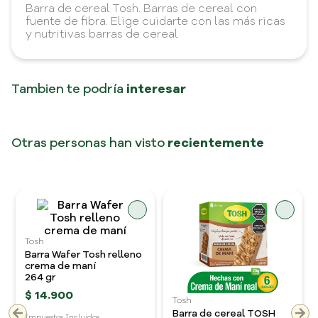
Barra de cereal Tosh. Barras de cereal con
fuente de fibra. Elige cuidarte con las más ricas
y nutritivas barras de cereal
Tambien te podría
interesar
Tosh
Tosh
Barra Wafer Tosh relleno
Barra de cereal TOSH
crema de maní
crema de maní x 6
264 gr
unidades
150 gr
$
14
.
900
$
14
.
900
Impuestos Incluidos
Impuestos Incluidos