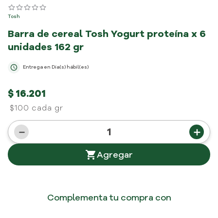
Tosh
Barra de cereal Tosh Yogurt proteína x 6
unidades
162 gr
Entrega en
Día(s) hábil(es)
$
16
.
201
$100 cada gr
－
＋
Complementa tu compra con