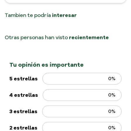
Tambien te podría
interesar
Penne Rigate Monticello
Risoni No.76 Monticello
500 gr
800 gr
$
7900
$
11
.
300
Impuestos Incluidos
Impuestos Incluidos
Otras personas han visto
recientemente