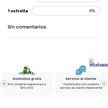
Doria
Doria
Pasta Doria Conchita
Pasta Doria Fideo
250 gr
250 gr
$
2350
$
2350
Impuestos Incluidos
Impuestos Incluidos
5 estrellas
0%
4 estrellas
0%