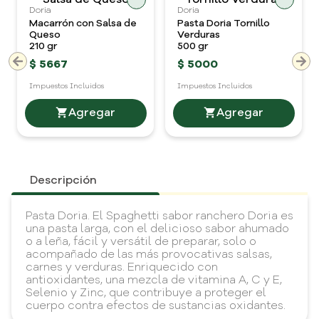
Doria
Doria
Macarrón con Salsa de
Pasta Doria Tornillo
Queso
Verduras
210 gr
500 gr
$
5667
$
5000
Impuestos Incluidos
Impuestos Incluidos
$26.98 cada gr
$10 cada gr
Descripción
Pasta Doria. El Spaghetti sabor ranchero Doria es
una pasta larga, con el delicioso sabor ahumado
o a leña, fácil y versátil de preparar, solo o
acompañado de las más provocativas salsas,
carnes y verduras. Enriquecido con
antioxidantes, una mezcla de vitamina A, C y E,
Selenio y Zinc, que contribuye a proteger el
cuerpo contra efectos de sustancias oxidantes.