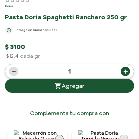
Doria
Pasta Doria Spaghetti Ranchero
250 gr
Entrega en
Día(s) hábil(es)
$
3100
$12.4 cada gr
－
＋
Complementa tu compra con