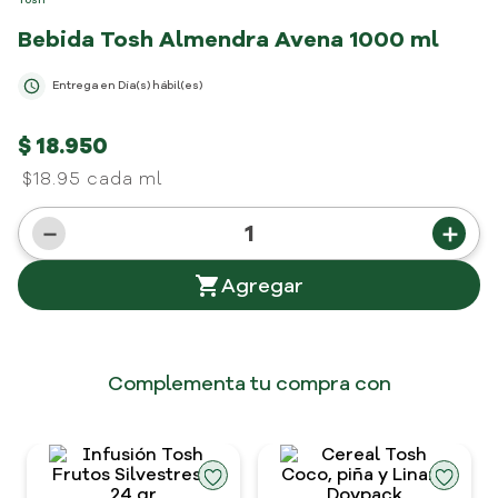
Bebida Tosh Almendra Avena
1000 ml
Entrega en
Día(s) hábil(es)
$
18
.
950
$18.95 cada ml
－
＋
Complementa tu compra con