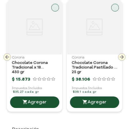
Corona
Corona
Chocolate Corona
Chocolate Corona
Tradicional x 18
Tradicional Pastillado x
pastillas
450 gr
40 unidades
25 gr
$
15
.
873
$
38
.
106
Impuestos Incluidos
Impuestos Incluidos
$35.27 cada gr
$38.1 cada gr