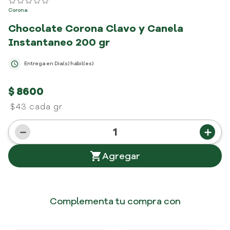
Corona
Chocolate Corona Clavo y Canela
Instantaneo
200 gr
Entrega en
Día(s) hábil(es)
$
8600
$43 cada gr
－
＋
Complementa tu compra con