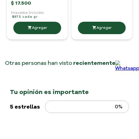
Chocolate Cruz
$
17
.
500
200 gr
Impuestos Incluidos
$
17
.
500
$87.5 cada gr
Impuestos Incluidos
$87.5 cada gr
Otras personas han visto
recientemente
Capsulas Chocolate
Chocolate La especial
Corona Centto
Ahorramax
115 gr
400 gr
$
21
.
850
$
8500